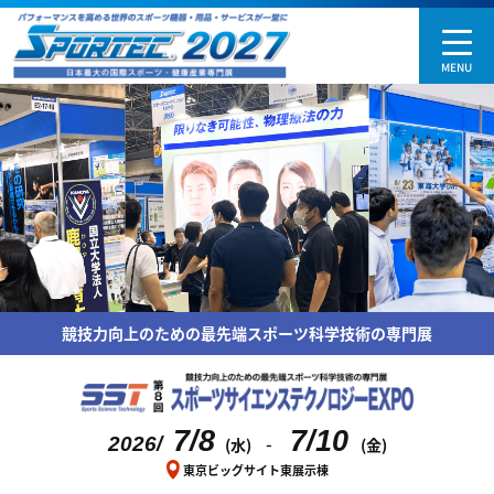
競技力向上のための最先端スポーツ科学技術の専門展
7/8
7/10
-
2026/
(水)
(金)
東京ビッグサイト東展示棟