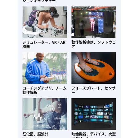
ションキャプチャー
シミュレーター、VR・AR
動作解析機器、
ソフトウェ
機器
ア
コーチングアプリ、
チーム
フォースプレート、
センサ
動作解析
ー
筋電図、脳波計
映像機器、デバイス、
大型